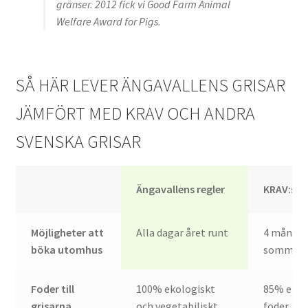
gränser. 2012 fick vi Good Farm Animal
Welfare Award for Pigs.
SÅ HÄR LEVER ÄNGAVALLENS GRISAR
JÄMFÖRT MED KRAV OCH ANDRA
SVENSKA GRISAR
Ängavallens regler
KRAV:s re
Möjligheter att
Alla dagar året runt
4 månade
böka utomhus
sommarh
Foder till
100% ekologiskt
85% ekol
grisarna
och vegetabiliskt
foder