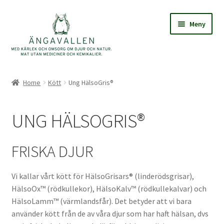
Hoppa
Hoppa
Meny
till
till
navigering
innehåll
Hem
Home
Kött
Ung HälsoGris®
Ängavallens ekologiska julmat i gårdsbutiken
UNG HÄLSOGRIS®
Hem
FRISKA DJUR
Hemleverans
Köp- och leveransvillkor i Ängavallens webbutik
Vi kallar vårt kött för HälsoGrisars® (linderödsgrisar),
HälsoOx™ (rödkullekor), HälsoKalv™ (rödkullekalvar) och
HälsoLamm™ (värmlandsfår). Det betyder att vi bara
Mitt konto
använder kött från de av våra djur som har haft hälsan, dvs