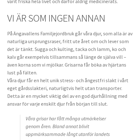
varit friska hela livet och därför aldrig medicinerats.
Till kassan
VI ÄR SOM INGEN ANNAN
Varukorg
På Ängavallens Familjejordbruk går våra djur, som alla är av
Webbutik
naturliga ursprungsraser, fritt ute året om och lever som
det är tänkt. Sugga och kulting, tacka och lamm, ko och
kalv går exempelvis tillsammans så länge de själva vill –
även korna som vi mjölkar. Grisarna får böka av hjärtans
lust på fälten.
Våra djur får en helt unik stress- och ångestfri slakt i vårt
eget gårdsslakteri, naturligtvis helt utan transporter.
Detta är en mycket viktig del av en god djurhållning med
ansvar för varje enskilt djur från början till slut.
Våra grisar har fått många utmärkelser
genom åren. Bland annat blivit
uppmärksammade långt utanför landets