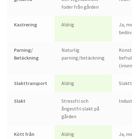
foder från gården
Kastrering
Aldrig
Ja, med
bedövnin
Parning/
Naturlig
Konstgjo
Betäckning
parning/betäckning
befruktn
(insemin
Slakttransport
Aldrig
Slakttra
Slakt
Stressfri och
Industris
ångestfri slakt på
gården
Kött från
Aldrig
Ja, med 